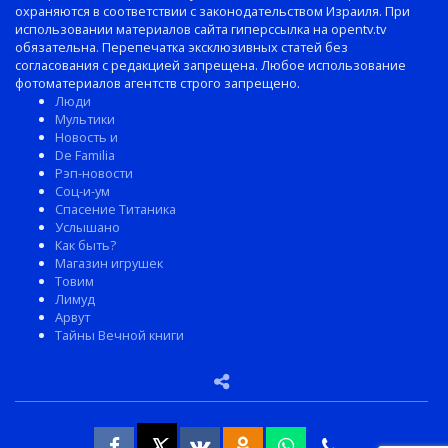
охраняются в соответствии с законодательством Израиля. При
использовании материалов сайта гиперссылка на opentv.tv
обязательна. Перепечатка эксклюзивных статей без
согласования с редакцией запрещена. Любое использование
фотоматериалов агентств строго запрещено.
Люди
Мультики
Новость и
De Familia
Рэп-новости
Соц-и-ум
Спасение Титаника
Услышано
Как быть?
Магазин игрушек
Товим
Лимуд
Арвут
Тайны Вечной книги