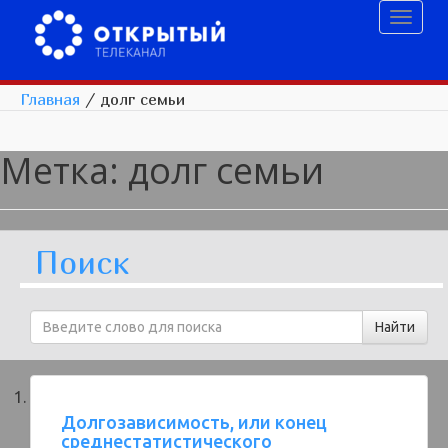
Toggl
naviga
Главная
/
долг семьи
Метка:
долг семьи
Поиск
Долгозависимость, или конец
среднестатистического