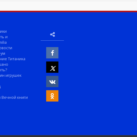
ики
ть и
ilia
овости
-ум
ние Титаника
шано
ыть?
ин игрушек
м
д
 Вечной книги