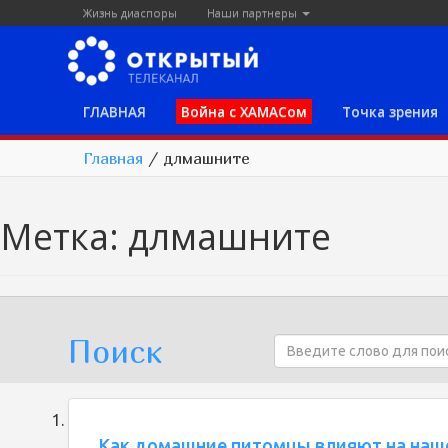
Жизнь диаспоры
Наши партнеры
ГЛАВНАЯ
Война с ХАМАСом
Точка зрения
Главная
/
длмашните
Метка:
длмашните
Поиск
Как домашние питомцы влияют на наш