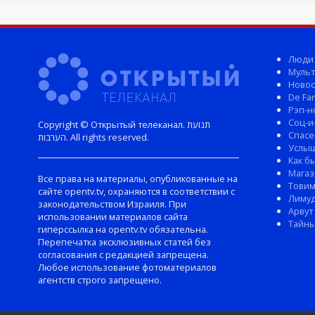
Люди
Мульт
Новос
De Fam
Рэп-н
Соц-и
Copyright © Открытый телеканал. תנועת
Спасе
הערבות. All rights reserved.
Услы
Как б
Магаз
Все права на материалы, опубликованные на
Тови
сайте opentv.tv, охраняются в соответствии с
Лиму
законодательством Израиля. При
Арвут
использовании материалов сайта
Тайны
гиперссылка на opentv.tv обязательна.
Перепечатка эксклюзивных статей без
согласования с редакцией запрещена.
Любое использование фотоматериалов
агентств строго запрещено.