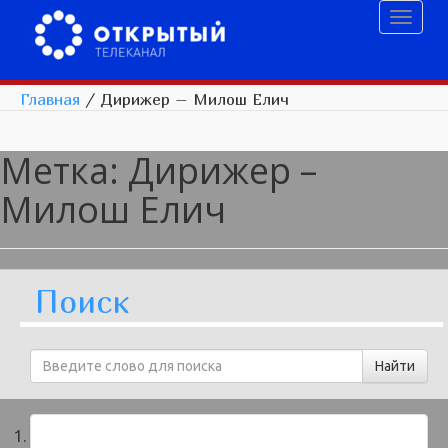
Toggl
naviga
Главная
/
Дирижер – Милош Елич
Метка:
Дирижер –
Милош Елич
Поиск