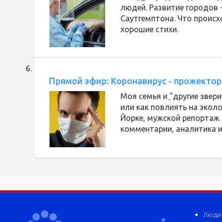
людей. Развитие городов 
Саутгемптона. Что происх
хорошие стихи.
Прямой эфир: Коронавирус - прожектор
Моя семья и ֲ"другие звер
или как повлиять на экол
Йорке, мужской репортаж 
комментарии, аналитика 
Люди