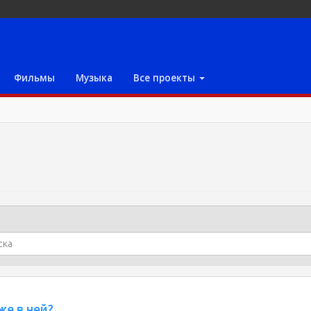
Фильмы
Музыка
Все проекты
же в ней?