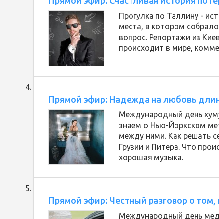
Прямой эфир: Счастливая история потер
Прогулка по Таллину - ис
места, в котором собрало
вопрос. Репортажи из Кие
происходит в мире, комме
Прямой эфир: Надежда на любовь длино
Международный день хуму
знаем о Нью-Йоркском ме
между ними. Как решать 
Грузии и Питера. Что прои
хорошая музыка.
Прямой эфир: Честный разговор о том,
Международный день меди