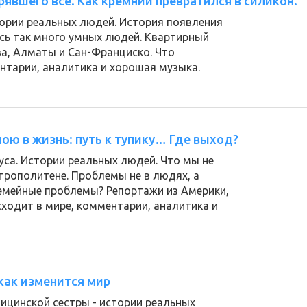
явшего все. Как кремний превратился в силикон.
тории реальных людей. История появления
сь так много умных людей. Квартирный
ва, Алматы и Сан-Франциско. Что
нтарии, аналитика и хорошая музыка.
ю в жизнь: путь к тупику… Где выход?
са. Истории реальных людей. Что мы не
трополитене. Проблемы не в людях, а
семейные проблемы? Репортажи из Америки,
сходит в мире, комментарии, аналитика и
 как изменится мир
цинской сестры - истории реальных