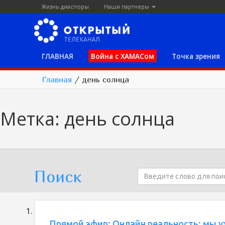
Жизнь диаспоры
Наши партнеры
ГЛАВНАЯ
Война с ХАМАСом
Точка зрения
Главная
/
день солнца
Метка:
день солнца
Поиск
Прямой эфир: Онлайн реальность: мы у