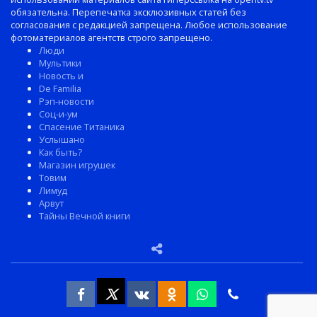
обязательна. Перепечатка эксклюзивных статей без
согласования с редакцией запрещена. Любое использование
фотоматериалов агентств строго запрещено.
Люди
Мультики
Новость и
De Familia
Рэп-новости
Соц-и-ум
Спасение Титаника
Услышано
Как быть?
Магазин игрушек
Товим
Лимуд
Арвут
Тайны Вечной книги