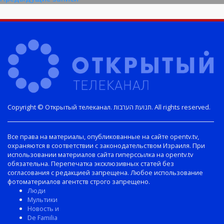
Навигация
по
записям
Copyright © Открытый телеканал. תנועת הערבות. All rights reserved.
Все права на материалы, опубликованные на сайте opentv.tv,
охраняются в соответствии с законодательством Израиля. При
использовании материалов сайта гиперссылка на opentv.tv
обязательна. Перепечатка эксклюзивных статей без
согласования с редакцией запрещена. Любое использование
фотоматериалов агентств строго запрещено.
Люди
Мультики
Новость и
De Familia