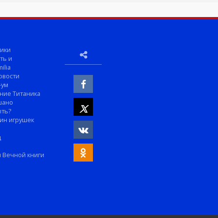
ики
ть и
ilia
овости
-ум
ние Титаника
шано
ыть?
ин игрушек
м
д
 Вечной книги