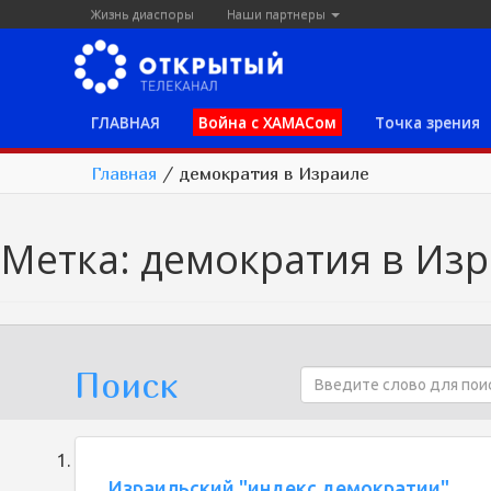
Жизнь диаспоры
Наши партнеры
ГЛАВНАЯ
Война с ХАМАСом
Точка зрения
Главная
/
демократия в Израиле
Метка:
демократия в Из
Поиск
Израильский "индекс демократии"