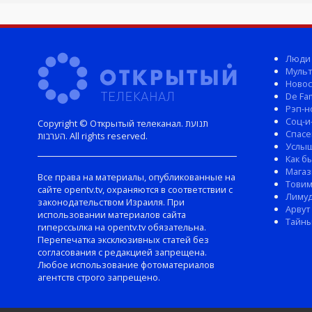
Люди
Мульт
Новос
De Fam
Рэп-н
Соц-и
Copyright © Открытый телеканал. תנועת
Спасе
הערבות. All rights reserved.
Услы
Как б
Магаз
Все права на материалы, опубликованные на
Тови
сайте opentv.tv, охраняются в соответствии с
Лиму
законодательством Израиля. При
Арвут
использовании материалов сайта
Тайны
гиперссылка на opentv.tv обязательна.
Перепечатка эксклюзивных статей без
согласования с редакцией запрещена.
Любое использование фотоматериалов
агентств строго запрещено.