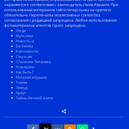
охраняются в соответствии с законодательством Израиля. При
использовании материалов сайта гиперссылка на opentv.tv
обязательна. Перепечатка эксклюзивных статей без
согласования с редакцией запрещена. Любое использование
фотоматериалов агентств строго запрещено.
Люди
Мультики
Новость и
De Familia
Рэп-новости
Соц-и-ум
Спасение Титаника
Услышано
Как быть?
Магазин игрушек
Товим
Лимуд
Арвут
Тайны Вечной книги