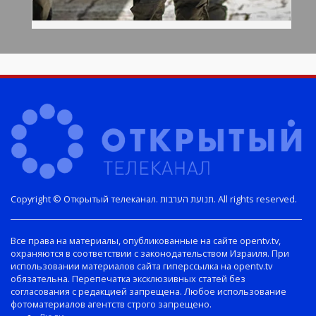
Copyright © Открытый телеканал. תנועת הערבות. All rights reserved.
Все права на материалы, опубликованные на сайте opentv.tv,
охраняются в соответствии с законодательством Израиля. При
использовании материалов сайта гиперссылка на opentv.tv
обязательна. Перепечатка эксклюзивных статей без
согласования с редакцией запрещена. Любое использование
фотоматериалов агентств строго запрещено.