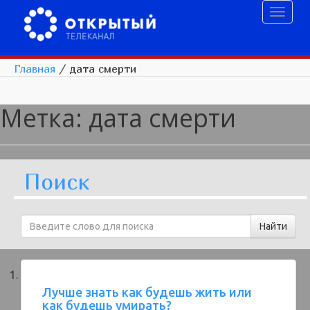
Toggl
naviga
Главная
/
дата смерти
Метка:
дата смерти
Поиск
Лучше знать как будешь жить или
как будешь умирать?