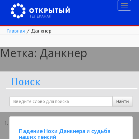
Toggl
naviga
Главная
/
Данкнер
Метка:
Данкнер
Поиск
Падение Нохи Данкнера и судьба
наших пенсий