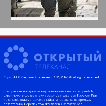
Copyright © Открытый телеканал. תנועת הערבות. All rights reserved.
Все права на материалы, опубликованные на сайте opentv.tv,
охраняются в соответствии с законодательством Израиля. При
использовании материалов сайта гиперссылка на opentv.tv
обязательна. Перепечатка эксклюзивных статей без