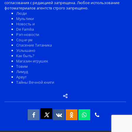
согласования с редакцией запрещена. Любое использование
фотоматериалов агентств строго запрещено.
Люди
Мультики
Новость и
De Familia
Рэп-новости
Соц-и-ум
Спасение Титаника
Услышано
Как быть?
Магазин игрушек
Товим
Лимуд
Арвут
Тайны Вечной книги