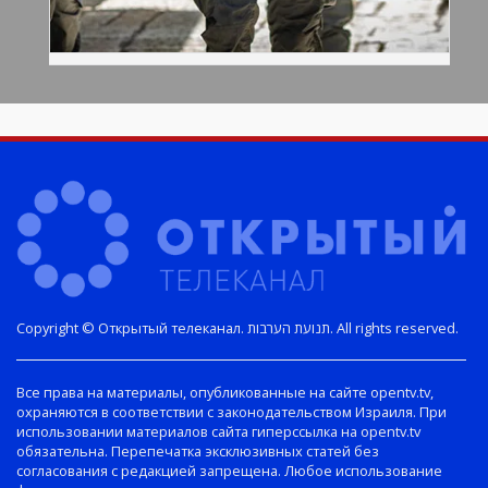
Copyright © Открытый телеканал. תנועת הערבות. All rights reserved.
Все права на материалы, опубликованные на сайте opentv.tv,
охраняются в соответствии с законодательством Израиля. При
использовании материалов сайта гиперссылка на opentv.tv
обязательна. Перепечатка эксклюзивных статей без
согласования с редакцией запрещена. Любое использование