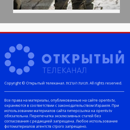
Copyright © Открытый телеканал. תנועת הערבות. All rights reserved.
Все права на материалы, опубликованные на сайте opentv.tv,
охраняются в соответствии с законодательством Израиля. При
использовании материалов сайта гиперссылка на opentv.tv
обязательна. Перепечатка эксклюзивных статей без
согласования с редакцией запрещена. Любое использование
фотоматериалов агентств строго запрещено.