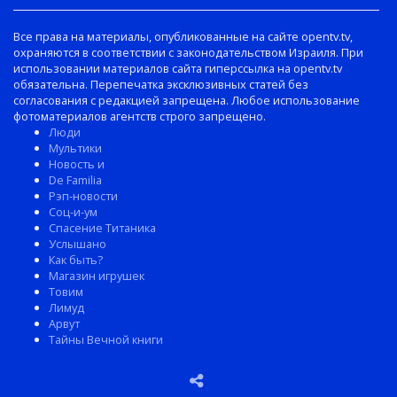
Все права на материалы, опубликованные на сайте opentv.tv,
охраняются в соответствии с законодательством Израиля. При
использовании материалов сайта гиперссылка на opentv.tv
обязательна. Перепечатка эксклюзивных статей без
согласования с редакцией запрещена. Любое использование
фотоматериалов агентств строго запрещено.
Люди
Мультики
Новость и
De Familia
Рэп-новости
Соц-и-ум
Спасение Титаника
Услышано
Как быть?
Магазин игрушек
Товим
Лимуд
Арвут
Тайны Вечной книги