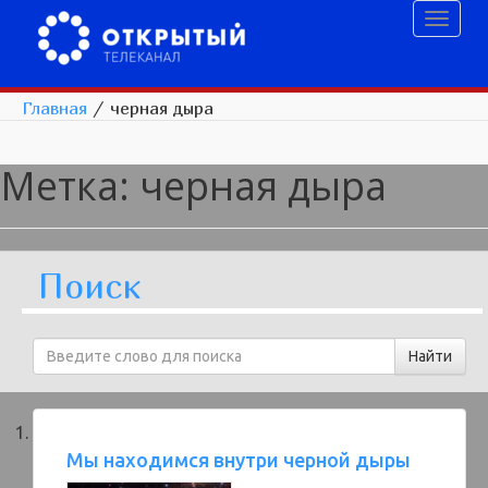
Toggl
naviga
Главная
/
черная дыра
Метка:
черная дыра
Поиск
Мы находимся внутри черной дыры