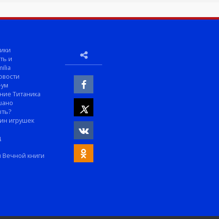
ики
ть и
ilia
овости
-ум
ние Титаника
шано
ыть?
ин игрушек
м
д
 Вечной книги