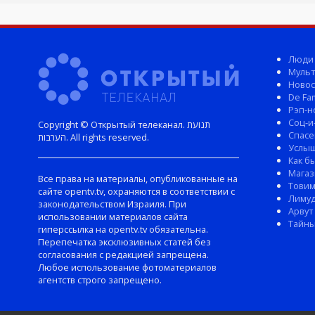
Люди
Мульт
Новос
De Fam
Рэп-н
Соц-и
Copyright © Открытый телеканал. תנועת
Спасе
הערבות. All rights reserved.
Услы
Как б
Магаз
Все права на материалы, опубликованные на
Тови
сайте opentv.tv, охраняются в соответствии с
Лиму
законодательством Израиля. При
Арвут
использовании материалов сайта
Тайны
гиперссылка на opentv.tv обязательна.
Перепечатка эксклюзивных статей без
согласования с редакцией запрещена.
Любое использование фотоматериалов
агентств строго запрещено.