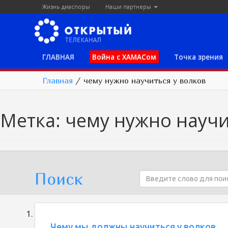
Жизнь диаспоры
Наши партнеры
ГЛАВНАЯ
Война с ХАМАСом
Точка зрения
Главная
/
чему нужно научиться у волков
Метка:
чему нужно научи
Поиск
Чему мы должны научиться у волков