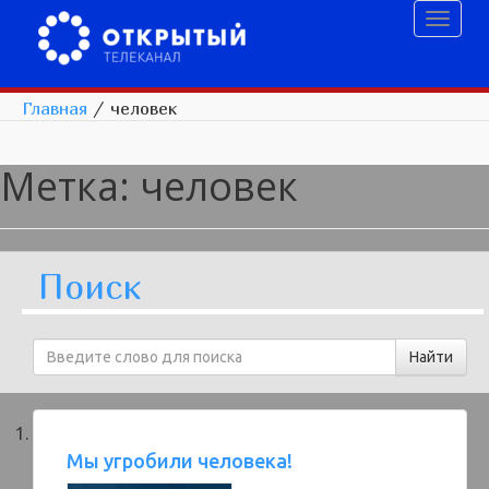
Toggl
naviga
Главная
/
человек
Метка:
человек
Поиск
Мы угробили человека!