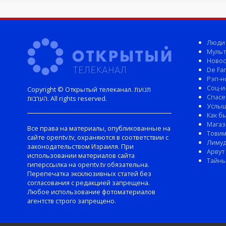
Люди
Мульт
Новос
De Fam
Рэп-н
Соц-и
Copyright © Открытый телеканал. תנועת
Спасе
הערבות. All rights reserved.
Услы
Как б
Магаз
Все права на материалы, опубликованные на
Тови
сайте opentv.tv, охраняются в соответствии с
Лиму
законодательством Израиля. При
Арвут
использовании материалов сайта
Тайны
гиперссылка на opentv.tv обязательна.
Перепечатка эксклюзивных статей без
согласования с редакцией запрещена.
Любое использование фотоматериалов
агентств строго запрещено.