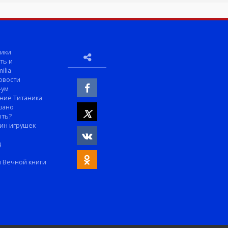
ики
ть и
ilia
овости
-ум
ние Титаника
шано
ыть?
ин игрушек
м
д
 Вечной книги