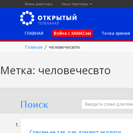
Жизнь диаспоры
Наши партнеры
ГЛАВНАЯ
Война с ХАМАСом
Точка зрения
Главная
/
человечесвто
Метка:
человечесвто
Поиск
Совсем не так, как думают экологи