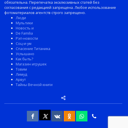
обязательна. Перепечатка эксклюзивных статей без
согласования с редакцией запрещена. Любое использование
фотоматериалов агентств строго запрещено.
Люди
Мультики
Новость и
De Familia
Рэп-новости
Соц-и-ум
Спасение Титаника
Услышано
Как быть?
Магазин игрушек
Товим
Лимуд
Арвут
Тайны Вечной книги