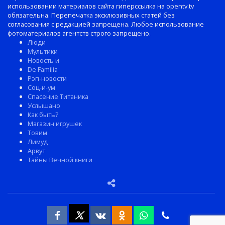
использовании материалов сайта гиперссылка на opentv.tv
обязательна. Перепечатка эксклюзивных статей без
согласования с редакцией запрещена. Любое использование
фотоматериалов агентств строго запрещено.
Люди
Мультики
Новость и
De Familia
Рэп-новости
Соц-и-ум
Спасение Титаника
Услышано
Как быть?
Магазин игрушек
Товим
Лимуд
Арвут
Тайны Вечной книги