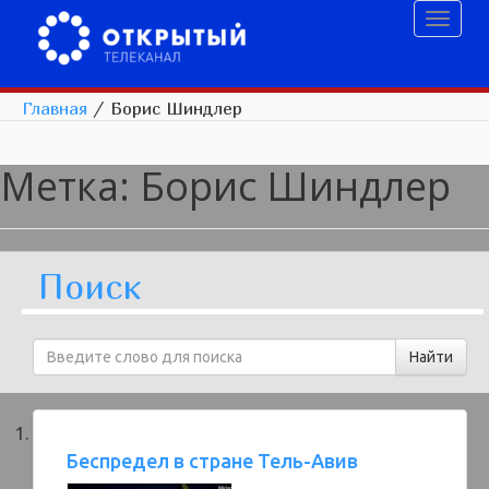
Toggl
naviga
Главная
/
Борис Шиндлер
Метка:
Борис Шиндлер
Поиск
Беспредел в стране Тель-Авив