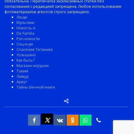
обязательна. Перепечатка эксклюзивных статей без
согласования с редакцией запрещена. Любое использование
фотоматериалов агентств строго запрещено.
Люди
Мультики
Новость и
De Familia
Рэп-новости
Соц-и-ум
Спасение Титаника
Услышано
Как быть?
Магазин игрушек
Товим
Лимуд
Арвут
Тайны Вечной книги