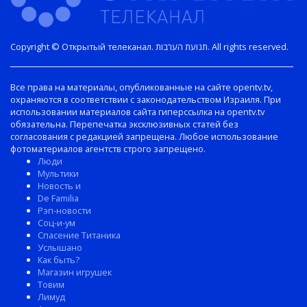
Copyright © Открытый телеканал. תנועת הערבות. All rights reserved.
Все права на материалы, опубликованные на сайте opentv.tv,
охраняются в соответствии с законодательством Израиля. При
использовании материалов сайта гиперссылка на opentv.tv
обязательна. Перепечатка эксклюзивных статей без
согласования с редакцией запрещена. Любое использование
фотоматериалов агентств строго запрещено.
Люди
Мультики
Новость и
De Familia
Рэп-новости
Соц-и-ум
Спасение Титаника
Услышано
Как быть?
Магазин игрушек
Товим
Лимуд