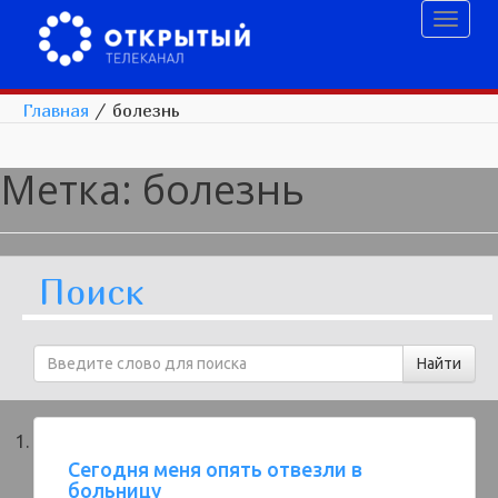
Toggl
naviga
Главная
/
болезнь
Метка:
болезнь
Поиск
Сегодня меня опять отвезли в
больницу