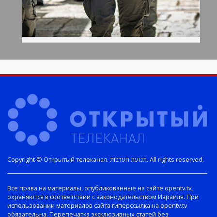
Copyright © Открытый телеканал. תנועת הערבות. All rights reserved.
Все права на материалы, опубликованные на сайте opentv.tv,
охраняются в соответствии с законодательством Израиля. При
использовании материалов сайта гиперссылка на opentv.tv
обязательна. Перепечатка эксклюзивных статей без