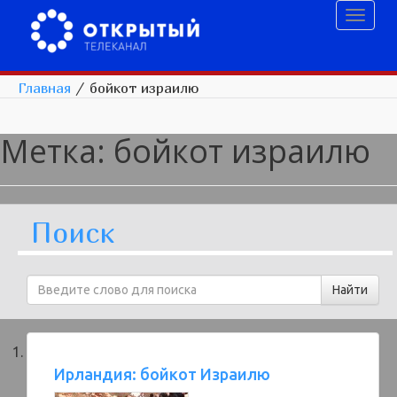
Toggl
naviga
Главная
/
бойкот израилю
Метка:
бойкот израилю
Поиск
Ирландия: бойкот Израилю