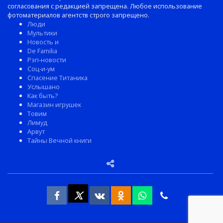
согласования с редакцией запрещена. Любое использование
фотоматериалов агентств строго запрещено.
Люди
Мультики
Новость и
De Familia
Рэп-новости
Соц-и-ум
Спасение Титаника
Услышано
Как быть?
Магазин игрушек
Товим
Лимуд
Арвут
Тайны Вечной книги