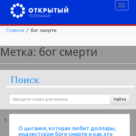
Toggl
naviga
Главная
/
бог смерти
Метка:
бог смерти
Поиск
О цыганке, которая любит доллары,
индуистском боге смерти и как это