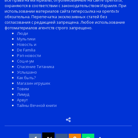
охраняются в соответствии с законодательством Израиля. При
использовании материалов сайта гиперссылка на opentv.tv
обязательна. Перепечатка эксклюзивных статей без
согласования с редакцией запрещена. Любое использование
фотоматериалов агентств строго запрещено.
Люди
Мультики
Новость и
De Familia
Рэп-новости
Соц-и-ум
Спасение Титаника
Услышано
Как быть?
Магазин игрушек
Товим
Лимуд
Арвут
Тайны Вечной книги