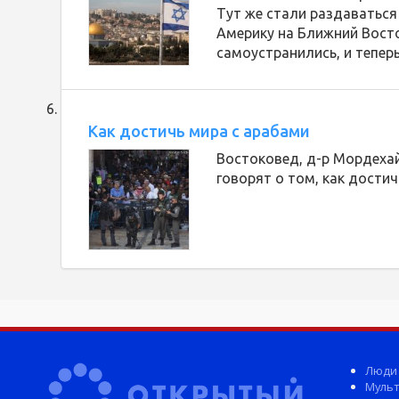
Тут же стали раздаваться
Америку на Ближний Вост
самоустранились, и тепер
Как достичь мира с арабами
Востоковед, д-р Мордехай
говорят о том, как достич
Люди
Мульт