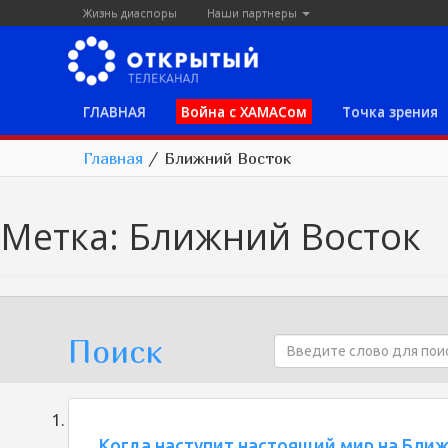
Жизнь диаспоры
Наши партнеры
ГЛАВНАЯ
Война с ХАМАСом
Точка зрения
Главная
/
Ближний Восток
Метка:
Ближний Восток
Поиск
Когда наступит настоящий мир на Бли