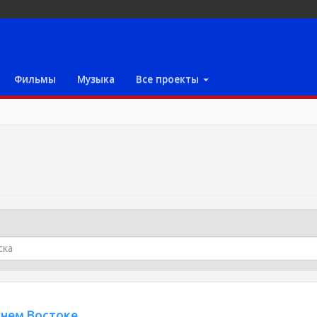
Фильмы
Музыка
Все проекты
жнем Востоке