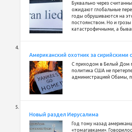
Буквально через считанны
ожидают глобальные пере
годы обрушиваются на эт
постоянством. Но и гроз
катастрофичными, а быв
Американский охотник за сирийскими 
С приходом в Белый Дом 
политика США не претерпе
администрацией Обамы, п
Новый раздел Иерусалима
Год тому назад американ
«томагавками». Говорилос