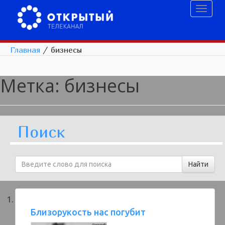
Toggl
naviga
Главная
/
бизнесы
Метка:
бизнесы
Поиск
Близорукость нас погубит