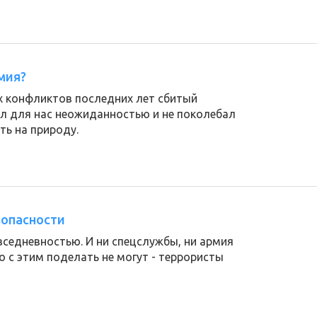
мия?
х конфликтов последних лет сбитый
ал для нас неожиданностью и не поколебал
ь на природу.
зопасности
седневностью. И ни спецслужбы, ни армия
о с этим поделать не могут - террористы