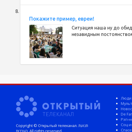
Покажите пример, евреи!
Ситуация наша ну до обид
незавидным постоянством,
Люди
Мульт
Новос
De Fam
Рэп-н
Соц-и
Copyright © Открытый телеканал. תנועת
Спасе
הערבות. All rights reserved.