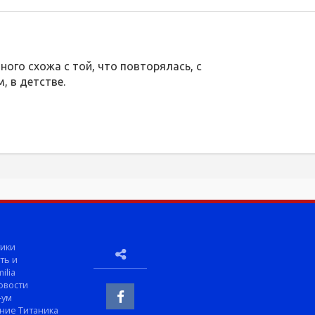
ного схожа с той, что повторялась, с
 в детстве.
ики
ть и
ilia
овости
-ум
ние Титаника