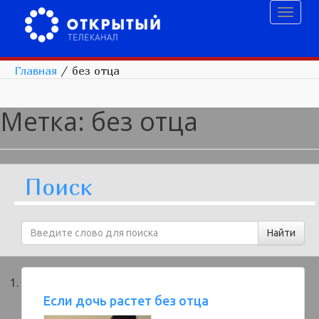
Toggl
naviga
Главная
/
без отца
Метка:
без отца
Поиск
Если дочь растет без отца