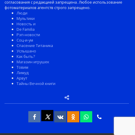
согласования с редакцией запрещена. Любое использование
фотоматериалов агентств строго запрещено.
Люди
Мультики
Новость и
De Familia
Рэп-новости
Соц-и-ум
Спасение Титаника
Услышано
Как быть?
Магазин игрушек
Товим
Лимуд
Арвут
Тайны Вечной книги