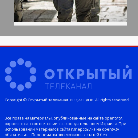
Copyright © Открытый телеканал. תנועת הערבות. All rights reserved.
Все права на материалы, опубликованные на сайте opentv.tv,
охраняются в соответствии с законодательством Израиля. При
использовании материалов сайта гиперссылка на opentv.tv
обязательна. Перепечатка эксклюзивных статей без