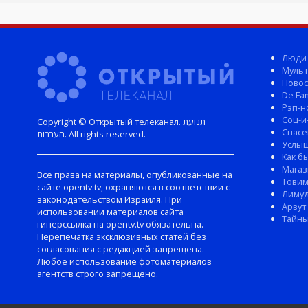
Люди
Мульт
Новос
De Fam
Рэп-н
Соц-и
Copyright © Открытый телеканал. תנועת
Спасе
הערבות. All rights reserved.
Услы
Как б
Магаз
Все права на материалы, опубликованные на
Тови
сайте opentv.tv, охраняются в соответствии с
Лиму
законодательством Израиля. При
Арвут
использовании материалов сайта
Тайны
гиперссылка на opentv.tv обязательна.
Перепечатка эксклюзивных статей без
согласования с редакцией запрещена.
Любое использование фотоматериалов
агентств строго запрещено.