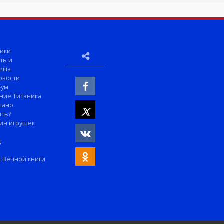
ики
ть и
ilia
овости
-ум
ние Титаника
шано
ыть?
ин игрушек
м
д
 Вечной книги