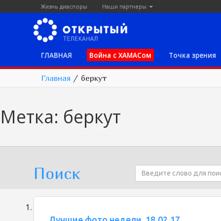
Жизнь диаспоры
Наши партнеры
ГЛАВНАЯ
Война с ХАМАСом
Точка зрения
Главная
/
беркут
Метка:
беркут
Поиск
Лучшие фото недели, 18.02.17