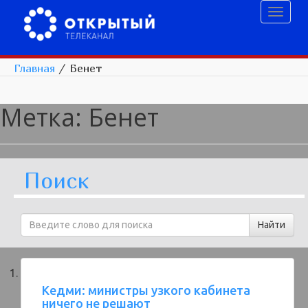
Toggl
naviga
Главная
/
Бенет
Метка:
Бенет
Поиск
Кедми: министры узкого кабинета
ничего не решают