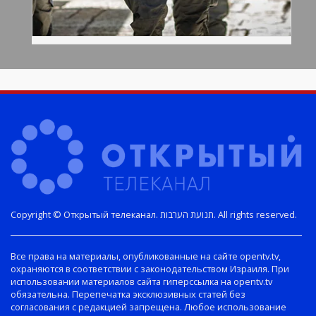
Copyright © Открытый телеканал. תנועת הערבות. All rights reserved.
Все права на материалы, опубликованные на сайте opentv.tv,
охраняются в соответствии с законодательством Израиля. При
использовании материалов сайта гиперссылка на opentv.tv
обязательна. Перепечатка эксклюзивных статей без
согласования с редакцией запрещена. Любое использование