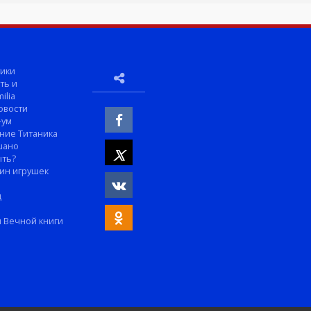
ики
ть и
ilia
овости
-ум
ние Титаника
шано
ыть?
ин игрушек
м
д
 Вечной книги