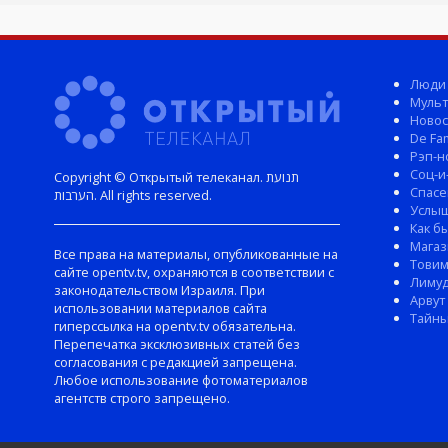
Люди
Мульт
Новос
De Fam
Рэп-н
Соц-и
Copyright © Открытый телеканал. תנועת
Спасе
הערבות. All rights reserved.
Услы
Как б
Магаз
Все права на материалы, опубликованные на
Тови
сайте opentv.tv, охраняются в соответствии с
Лиму
законодательством Израиля. При
Арвут
использовании материалов сайта
Тайны
гиперссылка на opentv.tv обязательна.
Перепечатка эксклюзивных статей без
согласования с редакцией запрещена.
Любое использование фотоматериалов
агентств строго запрещено.