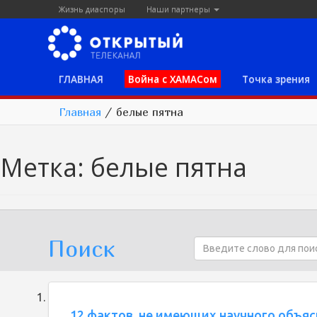
Жизнь диаспоры
Наши партнеры
ГЛАВНАЯ
Война с ХАМАСом
Точка зрения
Главная
/
белые пятна
Метка:
белые пятна
Поиск
12 фактов, не имеющих научного объя