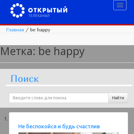
Toggl
naviga
Главная
/
be happy
Метка:
be happy
Поиск
Не беспокойся и будь счастлив