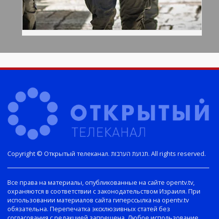
Copyright © Открытый телеканал. תנועת הערבות. All rights reserved.
Все права на материалы, опубликованные на сайте opentv.tv,
охраняются в соответствии с законодательством Израиля. При
использовании материалов сайта гиперссылка на opentv.tv
обязательна. Перепечатка эксклюзивных статей без
согласования с редакцией запрещена. Любое использование