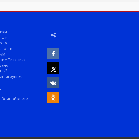
ики
ть и
ilia
овости
-ум
ние Титаника
шано
ыть?
ин игрушек
м
д
 Вечной книги