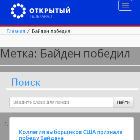
Toggl
naviga
Главная
/
Байден победил
Метка:
Байден победил
Поиск
Коллегия выборщиков США признала
победу Байдена