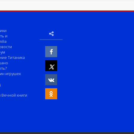
ики
ть и
ilia
овости
-ум
ние Титаника
шано
ыть?
ин игрушек
м
д
 Вечной книги