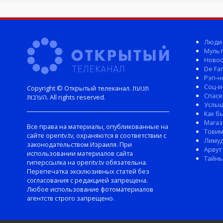
Люди
Мульт
Новос
De Fam
Рэп-н
Соц-и
Copyright © Открытый телеканал. תנועת
Спасе
הערבות. All rights reserved.
Услы
Как б
Магаз
Все права на материалы, опубликованные на
Тови
сайте opentv.tv, охраняются в соответствии с
Лиму
законодательством Израиля. При
Арвут
использовании материалов сайта
Тайны
гиперссылка на opentv.tv обязательна.
Перепечатка эксклюзивных статей без
согласования с редакцией запрещена.
Любое использование фотоматериалов
агентств строго запрещено.