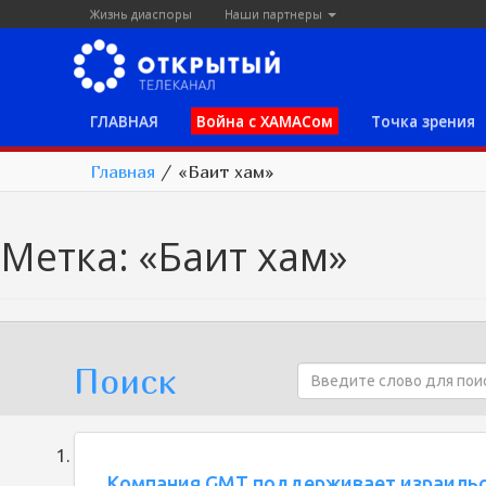
Жизнь диаспоры
Наши партнеры
ГЛАВНАЯ
Война с ХАМАСом
Точка зрения
Главная
/
«Баит хам»
Метка:
«Баит хам»
Поиск
Компания GMT поддерживает израильс