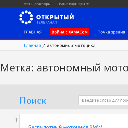
Жизнь диаспоры
Наши партнеры
ГЛАВНАЯ
Война с ХАМАСом
Точка зрения
Главная
/
автономный мотоцикл
Метка:
автономный мот
Поиск
Беспилотный мотоцикл BMW