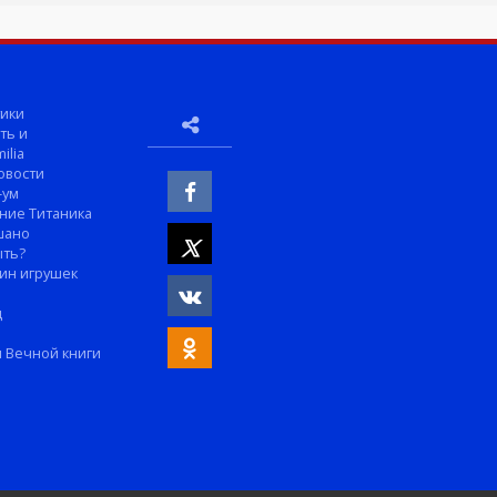
ики
ть и
ilia
овости
-ум
ние Титаника
шано
ыть?
ин игрушек
м
д
 Вечной книги