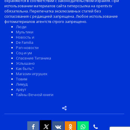
охраняются в соответствии с законодательством Израиля. При
использовании материалов сайта гиперссылка на opentv.tv
обязательна. Перепечатка эксклюзивных статей без
согласования с редакцией запрещена. Любое использование
фотоматериалов агентств строго запрещено.
Люди
Мультики
Новость и
De Familia
Рэп-новости
Соц-и-ум
Спасение Титаника
Услышано
Как быть?
Магазин игрушек
Товим
Лимуд
Арвут
Тайны Вечной книги