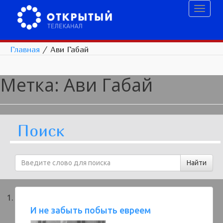
Toggl
naviga
Главная
/
Ави Габай
Метка:
Ави Габай
Поиск
И не забыть побыть евреем