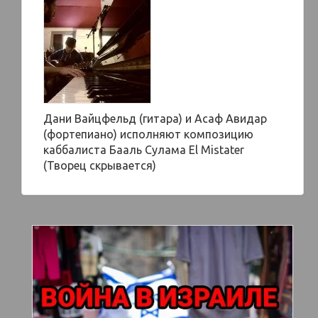
Дани Вайцфельд (гитара) и Асаф Авидар
(фортепиано) исполняют композицию
каббалиста Бааль Сулама El Mistater
(Творец скрывается)