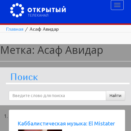
Toggl
naviga
Главная
/
Асаф Авидар
Метка:
Асаф Авидар
Поиск
Каббалистическая музыка: El Mistater