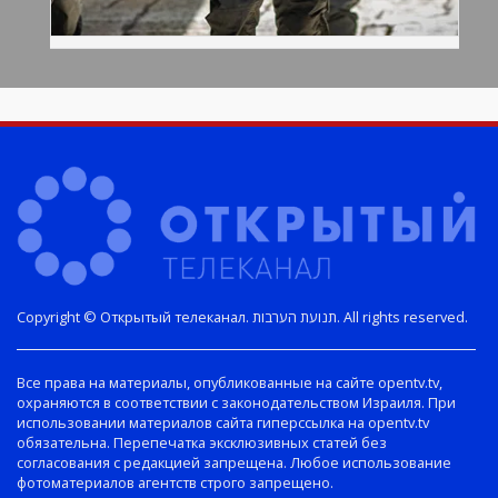
Copyright © Открытый телеканал. תנועת הערבות. All rights reserved.
Все права на материалы, опубликованные на сайте opentv.tv,
охраняются в соответствии с законодательством Израиля. При
использовании материалов сайта гиперссылка на opentv.tv
обязательна. Перепечатка эксклюзивных статей без
согласования с редакцией запрещена. Любое использование
фотоматериалов агентств строго запрещено.