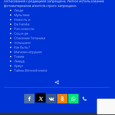
согласования с редакцией запрещена. Любое использование
фотоматериалов агентств строго запрещено.
Люди
Мультики
Новость и
De Familia
Рэп-новости
Соц-и-ум
Спасение Титаника
Услышано
Как быть?
Магазин игрушек
Товим
Лимуд
Арвут
Тайны Вечной книги