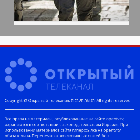
Copyright © Открытый телеканал. תנועת הערבות. All rights reserved.
Все права на материалы, опубликованные на сайте opentv.tv,
охраняются в соответствии с законодательством Израиля. При
использовании материалов сайта гиперссылка на opentv.tv
обязательна. Перепечатка эксклюзивных статей без