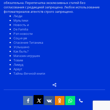
обязательна. Перепечатка эксклюзивных статей без
согласования с редакцией запрещена. Любое использование
фотоматериалов агентств строго запрещено.
Люди
Мультики
Новость и
De Familia
Рэп-новости
Соц-и-ум
Спасение Титаника
Услышано
Как быть?
Магазин игрушек
Товим
Лимуд
Арвут
Тайны Вечной книги