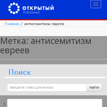
Toggl
naviga
Главная
/
антисемитизм евреев
Метка:
антисемитизм
евреев
Поиск