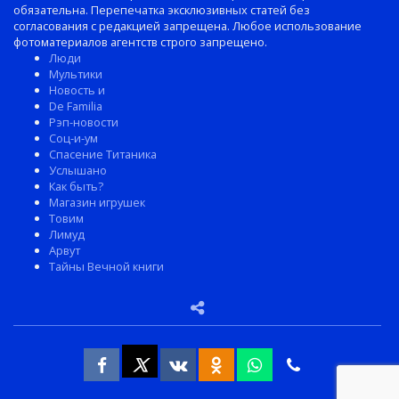
обязательна. Перепечатка эксклюзивных статей без
согласования с редакцией запрещена. Любое использование
фотоматериалов агентств строго запрещено.
Люди
Мультики
Новость и
De Familia
Рэп-новости
Соц-и-ум
Спасение Титаника
Услышано
Как быть?
Магазин игрушек
Товим
Лимуд
Арвут
Тайны Вечной книги