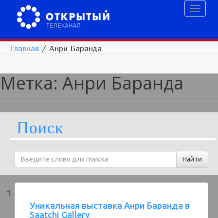
Toggl
naviga
Главная
/
Анри Баранда
Метка:
Анри Баранда
Поиск
Уникальная выставка Анри Баранда в
Saatchi Gallery