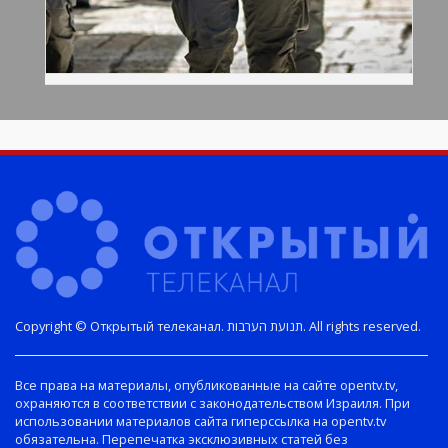
Copyright © Открытый телеканал. תנועת הערבות. All rights reserved.
Все права на материалы, опубликованные на сайте opentv.tv,
охраняются в соответствии с законодательством Израиля. При
использовании материалов сайта гиперссылка на opentv.tv
обязательна. Перепечатка эксклюзивных статей без