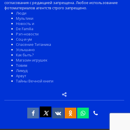
согласования с редакцией запрещена. Любое использование
фотоматериалов агентств строго запрещено.
Люди
Мультики
Новость и
De Familia
Рэп-новости
Соц-и-ум
Спасение Титаника
Услышано
Как быть?
Магазин игрушек
Товим
Лимуд
Арвут
Тайны Вечной книги