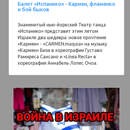
Балет «Испанико» - Кармен, фламенко
и бой быков
Знаменитый нью-йоркский Театр танца
«Испанико» представит этим летом
Израиле два шедевра: новое прочтение
«Кармен» - «CARMEN.maquia» на музыку
«Кармен» Бизе в хореографии Густаво
Рамиреса Сансано и «Línea Recta» в
хореографии Аннабель Лопес Очоа.