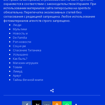
охраняются в соответствии с законодательством Израиля. При
использовании материалов сайта гиперссылка на opentv.tv
обязательна. Перепечатка эксклюзивных статей без
согласования с редакцией запрещена. Любое использование
фотоматериалов агентств строго запрещено.
Люди
Мультики
Новость и
De Familia
Рэп-новости
Соц-и-ум
Спасение Титаника
Услышано
Как быть?
Магазин игрушек
Товим
Лимуд
Арвут
Тайны Вечной книги