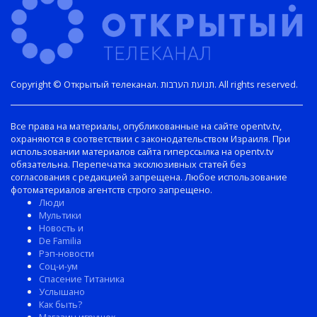
Copyright © Открытый телеканал. תנועת הערבות. All rights reserved.
Все права на материалы, опубликованные на сайте opentv.tv,
охраняются в соответствии с законодательством Израиля. При
использовании материалов сайта гиперссылка на opentv.tv
обязательна. Перепечатка эксклюзивных статей без
согласования с редакцией запрещена. Любое использование
фотоматериалов агентств строго запрещено.
Люди
Мультики
Новость и
De Familia
Рэп-новости
Соц-и-ум
Спасение Титаника
Услышано
Как быть?
Магазин игрушек