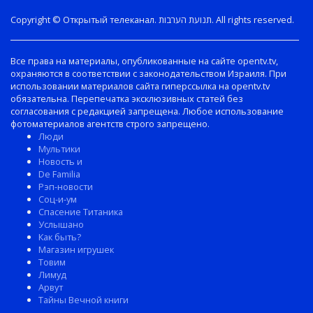
Copyright © Открытый телеканал. תנועת הערבות. All rights reserved.
Все права на материалы, опубликованные на сайте opentv.tv,
охраняются в соответствии с законодательством Израиля. При
использовании материалов сайта гиперссылка на opentv.tv
обязательна. Перепечатка эксклюзивных статей без
согласования с редакцией запрещена. Любое использование
фотоматериалов агентств строго запрещено.
Люди
Мультики
Новость и
De Familia
Рэп-новости
Соц-и-ум
Спасение Титаника
Услышано
Как быть?
Магазин игрушек
Товим
Лимуд
Арвут
Тайны Вечной книги