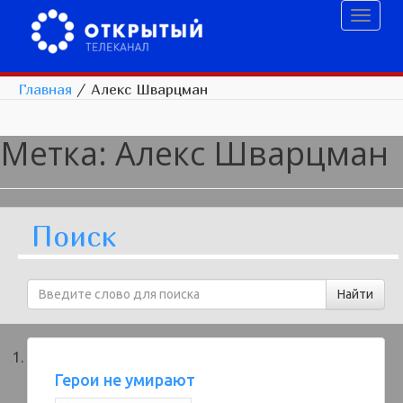
Toggl
naviga
Главная
/
Алекс Шварцман
Метка:
Алекс Шварцман
Поиск
Герои не умирают