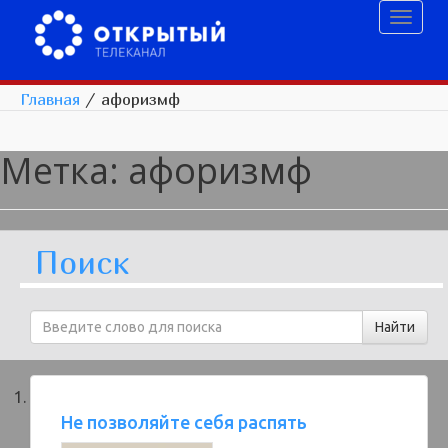
Toggl
naviga
Главная
/
афоризмф
Метка:
афоризмф
Поиск
Не позволяйте себя распять