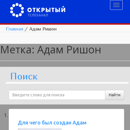
Toggl
naviga
Главная
/
Адам Ришон
Метка:
Адам Ришон
Поиск
Для чего был создан Адам